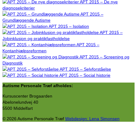
APT 2015 – De nye
diagnosekriterier
APT 2015 –
Grundlæggende Autisme
APT 2015 – Isolation
APT 2015 –
Jobinklusion og praktikfastholdelse
APT 2015 –
Kontanhjælpsreformen
APT 2015 – Screening og
Diagnostik
APT 2015 – Selvforståelse
APT 2015 – Social historie
Autisme Personale Træf afholdes:
Kursuscenter Brogaarden
Abelonelundvej 40
5500 Middelfart
© 2026 Autisme Personale Træf
Webdesign: Lena Simonsen